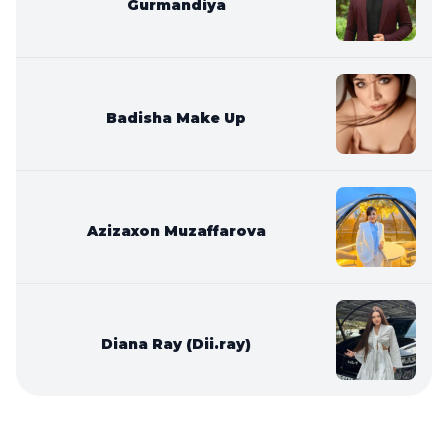
Gurmandiya
Badisha Make Up
Azizaxon Muzaffarova
Diana Ray (Dii.ray)